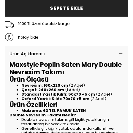
SEPETE EKLE
1000 TL üzeri ücretsiz kargo
Kolay İade
Ürün Açıklaması
Maxstyle Poplin Saten Mary Double
Nevresim Takımı
Ürün Ölçüsü
Nevresim:
160x220 cm
(2 Adet)
Çarşaf:
240x260 cm
(1 Adet)
Standart Yastık Kılıfı:
50x70 +5 cm
(2 Adet)
Oxford Yastık Kılıfı:
70x70 +5 cm
(2 Adet)
Ürün Özellikleri
Malzeme:
63 TEL PAMUK SATEN
Double Nevresim Takımı Nedir?
Double nevresim takımı, çift kişilik yataklar için
tasarlanmış bir yatak takımıdır.
Genellikle çift kişilik yatak odalarında kullanılır ve
yatak odasının dekorasyonuna uygun bir seçimdir.