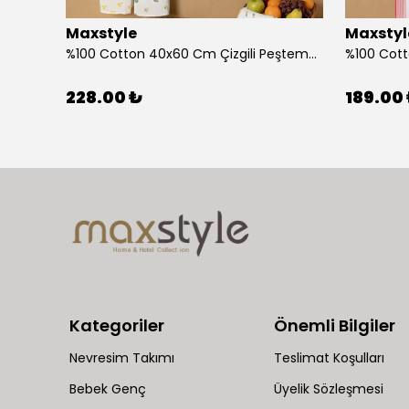
Maxstyle
Maxstyl
Ahşap Çocuk Aktivite Masa Sandalye Takımı Kuzu
%100 Cotton 40x60 Cm Çizgili Peştemal Kurulama Bezi 2 Li Set
228.00 ₺
189.00
Kategoriler
Önemli Bilgiler
Nevresim Takımı
Teslimat Koşulları
Bebek Genç
Üyelik Sözleşmesi