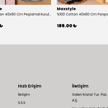
e
Maxstyle
%100 Cotton 40x60 Cm Peştamal Kurulama Bezi 4 Lü Set
 ₺
189.00 ₺
Hızlı Erişim
İletişim
İletişim
Galeri Kristal Tur. Paz. 
A.Ş.
S.S.S