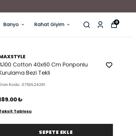
0
Banyo
Rahat Giyim
MAXSTYLE
%100 Cotton 40x60 Cm Ponponlu
Kurulama Bezi Tekli
Ürün Kodu
:
075DL24261
189.00 ₺
Taksit Tablosu
SEPETE EKLE