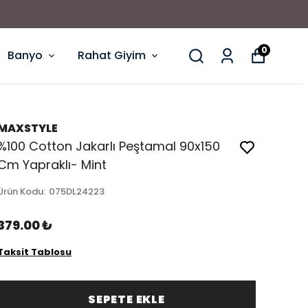
0
Banyo
Rahat Giyim
MAXSTYLE
%100 Cotton Jakarlı Peştamal 90x150
Cm Yapraklı- Mint
Ürün Kodu
:
075DL24223
379.00 ₺
Taksit Tablosu
SEPETE EKLE