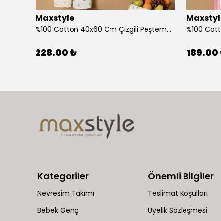
Maxstyle
Maxstyl
Ahşap Çocuk Aktivite Masa Sandalye Takımı Kuzu
%100 Cotton 40x60 Cm Çizgili Peştemal Kurulama Bezi 2 Li Set
228.00 ₺
189.00
Kategoriler
Önemli Bilgiler
Nevresim Takımı
Teslimat Koşulları
Bebek Genç
Üyelik Sözleşmesi