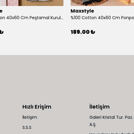
e
Maxstyle
%100 Cotton 40x60 Cm Peştamal Kurulama Bezi 4 Lü Set
 ₺
189.00 ₺
Hızlı Erişim
İletişim
İletişim
Galeri Kristal Tur. Paz. 
A.Ş.
S.S.S