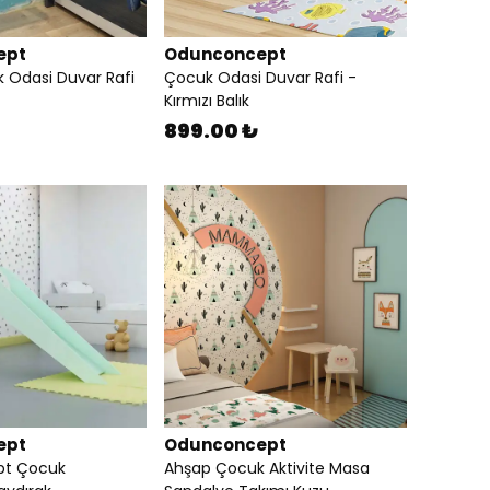
ept
Odunconcept
 Odasi Duvar Rafi
Çocuk Odasi Duvar Rafi -
Kırmızı Balık
899.00 ₺
ept
Odunconcept
t Çocuk
Ahşap Çocuk Aktivite Masa