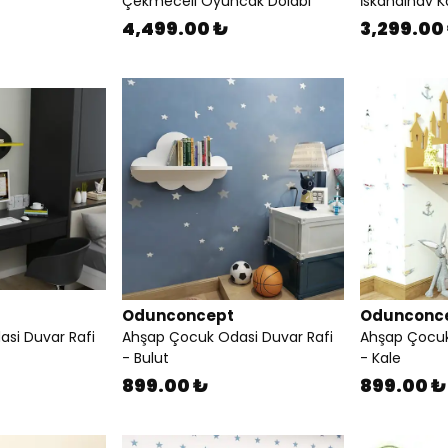
Çekmeceli Oyuncak Dolabı
İskandinav K
4,499.00 ₺
3,299.00
Odunconcept
Odunconc
si Duvar Rafi
Ahşap Çocuk Odasi Duvar Rafi
Ahşap Çocuk
- Bulut
- Kale
899.00 ₺
899.00 ₺