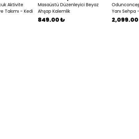
uk Aktivite
Masaüstü Düzenleyici Beyaz
Odunconcept
e Takımı - Kedi
Ahşap Kalemlik
Yanı Sehpa 
849.00 ₺
2,099.00