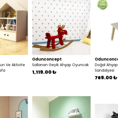
Odunconcept
Odunconc
n Ve Aktivite
Sallanan Geyik Ahşap Oyuncak
Doğal Ahşap 
afa
Sandalyesi
1,119.00 ₺
769.00 ₺