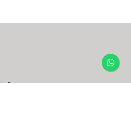
İnş. Tic.
d. No:113
ye +90 242
12