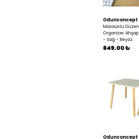
Odunconcept
Masaüstü Düzenl
Organizer Ahşap 
- Sağ - Beyaz
849.00 ₺
Odunconcept