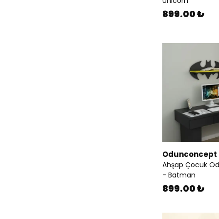
Unicorn
899.00 ₺
Odunconcept
Ahşap Çocuk Oda
- Batman
899.00 ₺