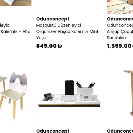
Odunconcept
Odunconc
eyici
Masaüstü Düzenleyici
Odunconcept
Kalemlik - Alto
Organizer Ahşap Kalemlik Mint
Ahşap Çocuk
Yeşili
Sandalye
849.00 ₺
1,599.00
Odunconcept
Odunconc