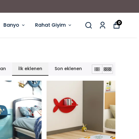
0
Banyo
Rahat Giyim
lan
İlk eklenen
Son eklenen