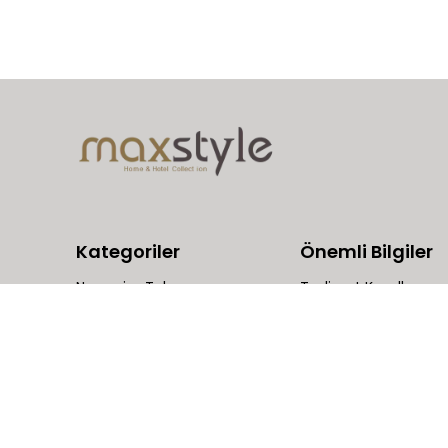
Kategoriler
Önemli Bilgiler
Nevresim Takımı
Teslimat Koşulları
Bebek Genç
Üyelik Sözleşmesi
Yatak Örtüleri
Satış Sözleşmesi
Yatak Odası
Garanti ve İade Koşull
Mutfak
Gizlilik ve Güvenlik