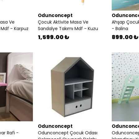
Odunconcept
Odunconc
Masa Ve
Çocuk Aktivite Masa Ve
Ahşap Çocuk
 Mdf - Karpuz
Sandalye Takımı Mdf - Kuzu
- Balina
1,599.00 ₺
899.00 ₺
Odunconcept
Odunconc
ar Rafi -
Odunconcept Çocuk Odası
Odunconcep