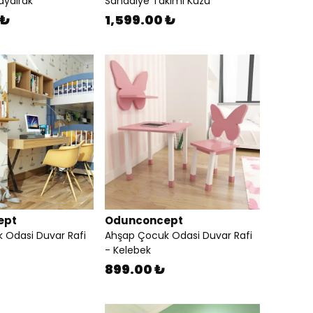
aydırak
Sandalye Takımı Kuzu
 ₺
1,599.00 ₺
ept
Odunconcept
 Odasi Duvar Rafi
Ahşap Çocuk Odasi Duvar Rafi
- Kelebek
899.00 ₺