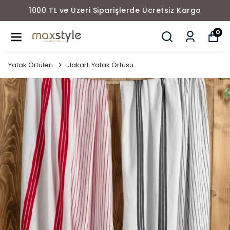
1000 TL ve Üzeri Siparişlerde Ücretsiz Kargo
0
Yatak Örtüleri
Jakarlı Yatak Örtüsü