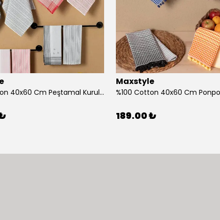
e
Maxstyle
%100 Cotton 40x60 Cm Peştamal Kurulama Bezi 4 Lü Set
 ₺
189.00 ₺