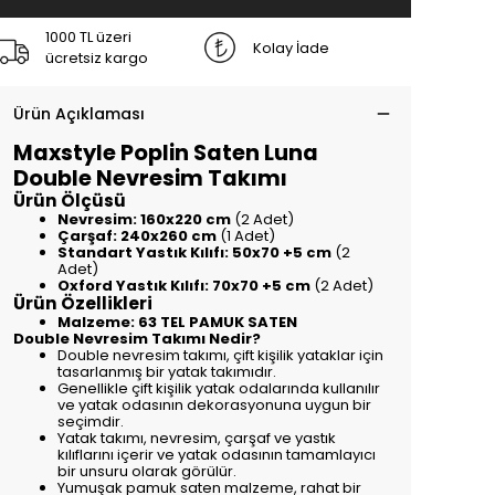
1000 TL üzeri
Kolay İade
ücretsiz kargo
Ürün Açıklaması
Maxstyle Poplin Saten Luna
Double Nevresim Takımı
Ürün Ölçüsü
Nevresim:
160x220 cm
(2 Adet)
Çarşaf:
240x260 cm
(1 Adet)
Standart Yastık Kılıfı:
50x70 +5 cm
(2
Adet)
Oxford Yastık Kılıfı:
70x70 +5 cm
(2 Adet)
Ürün Özellikleri
Malzeme:
63 TEL PAMUK SATEN
Double Nevresim Takımı Nedir?
Double nevresim takımı, çift kişilik yataklar için
tasarlanmış bir yatak takımıdır.
Genellikle çift kişilik yatak odalarında kullanılır
ve yatak odasının dekorasyonuna uygun bir
seçimdir.
Yatak takımı, nevresim, çarşaf ve yastık
kılıflarını içerir ve yatak odasının tamamlayıcı
bir unsuru olarak görülür.
Yumuşak pamuk saten malzeme, rahat bir