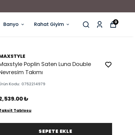
0
Banyo
Rahat Giyim
MAXSTYLE
Maxstyle Poplin Saten Luna Double
Nevresim Takımı
Ürün Kodu
:
0752214979
2,539.00 ₺
Taksit Tablosu
SEPETE EKLE