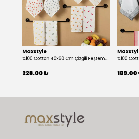
Maxstyle
Maxstyl
Ahşap Çocuk Aktivite Masa Sandalye Takımı Kuzu
%100 Cotton 40x60 Cm Çizgili Peştemal Kurulama Bezi 2 Li Set
228.00 ₺
189.00