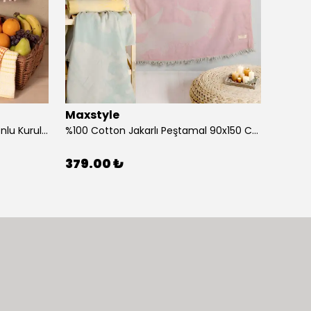
Maxstyle
Maxs
%100 Cotton 40x60 Cm Ponponlu Kurulama Bezi Tekli
%100 Cotton Jakarlı Peştamal 90x150 Cm Deniz Yıldızı Mint
379.00 ₺
379.