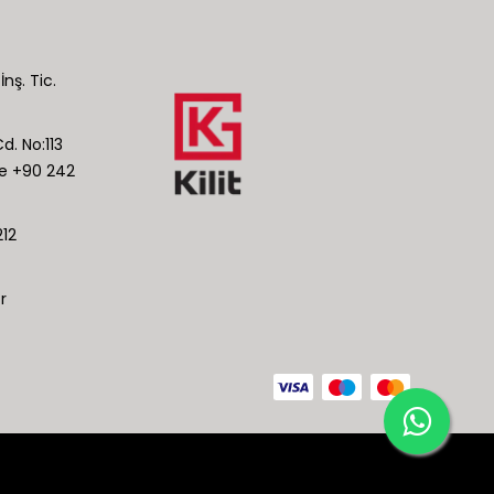
İnş. Tic.
d. No:113
ye +90 242
12
r