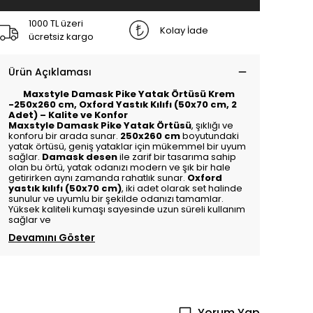
1000 TL üzeri
Kolay İade
ücretsiz kargo
Ürün Açıklaması
Maxstyle Damask Pike Yatak Örtüsü Krem
-250x260 cm, Oxford Yastık Kılıfı (50x70 cm, 2
Adet) – Kalite ve Konfor
Maxstyle Damask Pike Yatak Örtüsü
, şıklığı ve
konforu bir arada sunar.
250x260 cm
boyutundaki
yatak örtüsü, geniş yataklar için mükemmel bir uyum
sağlar.
Damask desen
ile zarif bir tasarıma sahip
olan bu örtü, yatak odanızı modern ve şık bir hale
getirirken aynı zamanda rahatlık sunar.
Oxford
yastık kılıfı (50x70 cm)
, iki adet olarak set halinde
sunulur ve uyumlu bir şekilde odanızı tamamlar.
Yüksek kaliteli kumaşı sayesinde uzun süreli kullanım
sağlar ve
Devamını Göster
Yorum Yap