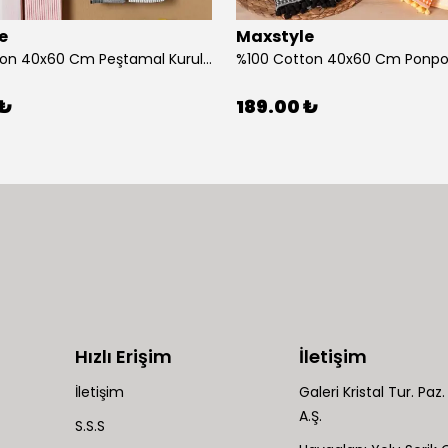
e
Maxstyle
%100 Cotton 40x60 Cm Peştamal Kurulama Bezi 4 Lü Set
 ₺
189.00 ₺
Hızlı Erişim
İletişim
İletişim
Galeri Kristal Tur. Paz. 
A.Ş.
S.S.S