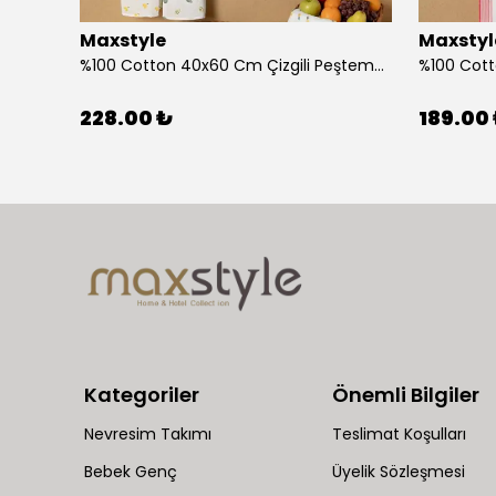
Maxstyle
Maxstyl
Ahşap Çocuk Aktivite Masa Sandalye Takımı Kuzu
%100 Cotton 40x60 Cm Çizgili Peştemal Kurulama Bezi 2 Li Set
228.00 ₺
189.00
Kategoriler
Önemli Bilgiler
Nevresim Takımı
Teslimat Koşulları
Bebek Genç
Üyelik Sözleşmesi