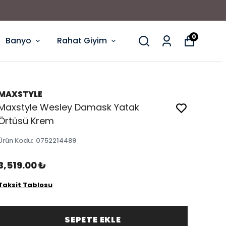
0
Banyo
Rahat Giyim
MAXSTYLE
Maxstyle Wesley Damask Yatak
Örtüsü Krem
Ürün Kodu
:
0752214489
3,519.00 ₺
Taksit Tablosu
SEPETE EKLE