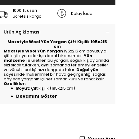
1000 TL üzeri
Kolay İade
ücretsiz kargo
Ürün Açıklaması
Maxstyle Wool Yün Yorgan Çift Kişilik 195x215
cm
Maxstyle Wool Yün Yorgan
195x215 cm boyutuyla
çift kişilik yataklar için ideal bir seçimdir.
Yün
malzeme
ile üretilen bu yorgan, soğuk kış aylarında
sizi sıcak tutarken, aynı zamanda terlemeyi engeller
ve vücut sıcaklığınızı dengede tutar.
Doğal yün
sayesinde mükemmel bir hava geçirgenliği sağlar,
böylece yorganın içi her zaman kuru ve rahat kalır.
Özellikler:
Boyut
: Çift kişilik (195x215 cm)
Devamını Göster
Yorum Yap