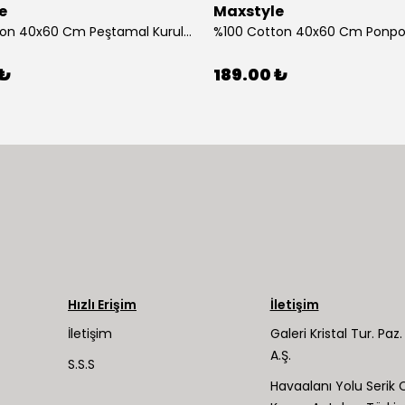
e
Maxstyle
%100 Cotton 40x60 Cm Peştamal Kurulama Bezi 4 Lü Set
 ₺
189.00 ₺
Hızlı Erişim
İletişim
İletişim
Galeri Kristal Tur. Paz. 
A.Ş.
S.S.S
Havaalanı Yolu Serik C