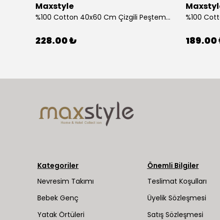
Maxstyle
Maxstyl
Ahşap Çocuk Aktivite Masa Sandalye Takımı Kuzu
%100 Cotton 40x60 Cm Çizgili Peştemal Kurulama Bezi 2 Li Set
228.00 ₺
189.00
Kategoriler
Önemli Bilgiler
Nevresim Takımı
Teslimat Koşulları
Bebek Genç
Üyelik Sözleşmesi
Yatak Örtüleri
Satış Sözleşmesi