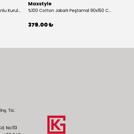
Maxstyle
Maxs
%100 Cotton 40x60 Cm Ponponlu Kurulama Bezi Tekli
%100 Cotton Jakarlı Peştamal 90x150 Cm Deniz Yıldızı Mint
379.00 ₺
379.
İnş. Tic.
d. No:113