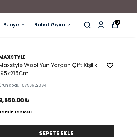
0
Banyo
Rahat Giyim
MAXSTYLE
Maxstyle Wool Yün Yorgan Çift Kişilik
195x215Cm
Ürün Kodu
:
075SRL2094
3,550.00 ₺
Taksit Tablosu
SEPETE EKLE