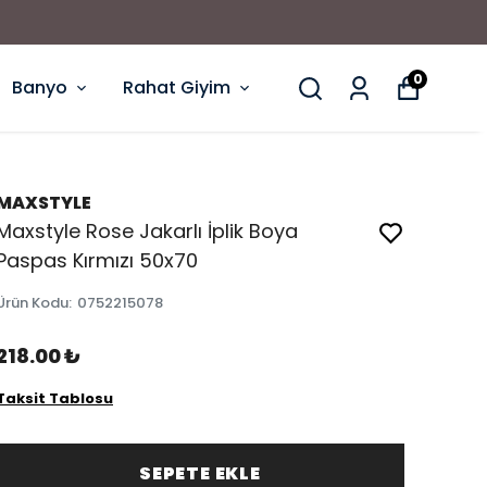
0
Banyo
Rahat Giyim
MAXSTYLE
Maxstyle Rose Jakarlı İplik Boya
Paspas Kırmızı 50x70
Ürün Kodu
:
0752215078
218.00 ₺
Taksit Tablosu
SEPETE EKLE