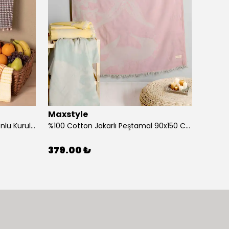
Maxstyle
Maxs
%100 Cotton 40x60 Cm Ponponlu Kurulama Bezi Tekli
%100 Cotton Jakarlı Peştamal 90x150 Cm Deniz Yıldızı Mint
379.00 ₺
379.