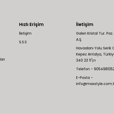
Hızlı Erişim
İletişim
İletişim
Galeri Kristal Tur. Paz. 
A.Ş.
S.S.S
Havaalanı Yolu Serik C
Kepez Antalya, Türki
arı
340 23 11\n
Telefon - 9054981352
E-Posta -
info@maxstyle.com.t