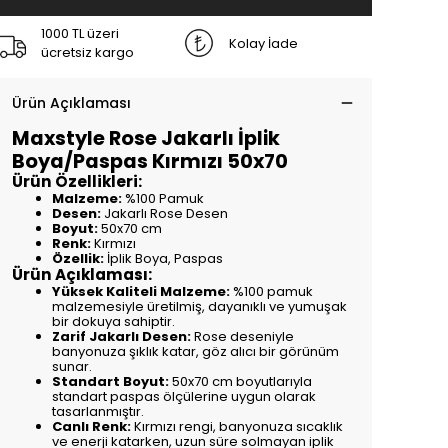
1000 TL üzeri
Kolay İade
ücretsiz kargo
Ürün Açıklaması
Maxstyle Rose Jakarlı İplik
Boya/Paspas Kırmızı 50x70
Ürün Özellikleri:
Malzeme:
%100 Pamuk
Desen:
Jakarlı Rose Desen
Boyut:
50x70 cm
Renk:
Kırmızı
Özellik:
İplik Boya, Paspas
Ürün Açıklaması:
Yüksek Kaliteli Malzeme:
%100 pamuk
malzemesiyle üretilmiş, dayanıklı ve yumuşak
bir dokuya sahiptir.
Zarif Jakarlı Desen:
Rose deseniyle
banyonuza şıklık katar, göz alıcı bir görünüm
sunar.
Standart Boyut:
50x70 cm boyutlarıyla
standart paspas ölçülerine uygun olarak
tasarlanmıştır.
Canlı Renk:
Kırmızı rengi, banyonuza sıcaklık
ve enerji katarken, uzun süre solmayan iplik