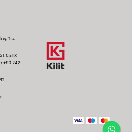
İnş. Tic.
d. No:113
ye +90 242
12
r