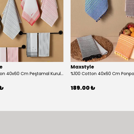
e
Maxstyle
%100 Cotton 40x60 Cm Peştamal Kurulama Bezi 4 Lü Set
 ₺
189.00 ₺