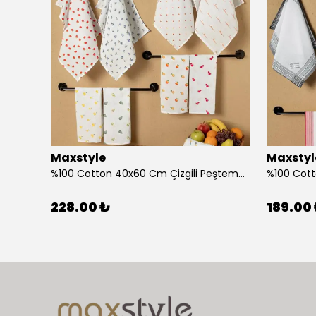
Maxstyle
Maxstyl
Ahşap Çocuk Aktivite Masa Sandalye Takımı Kuzu
%100 Cotton 40x60 Cm Çizgili Peştemal Kurulama Bezi 2 Li Set
228.00 ₺
189.00