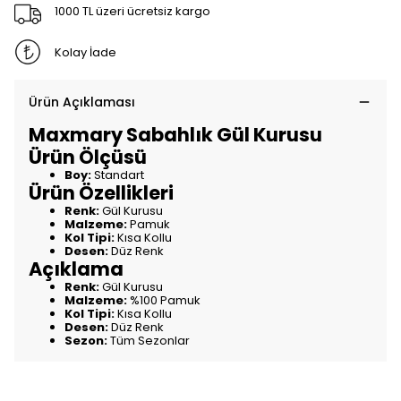
1000 TL üzeri ücretsiz kargo
Kolay İade
Ürün Açıklaması
Maxmary Sabahlık Gül Kurusu
Ürün Ölçüsü
Boy:
Standart
Ürün Özellikleri
Renk:
Gül Kurusu
Malzeme:
Pamuk
Kol Tipi:
Kısa Kollu
Desen:
Düz Renk
Açıklama
Renk:
Gül Kurusu
Malzeme:
%100 Pamuk
Kol Tipi:
Kısa Kollu
Desen:
Düz Renk
Sezon:
Tüm Sezonlar