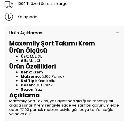
1000 TL üzeri ücretsiz kargo
Kolay İade
Ürün Açıklaması
Maxemily Şort Takımı Krem
Ürün Ölçüsü
Üst:
M, L, XL
Alt:
M, L, XL
Ürün Özellikleri
Renk:
Krem
Malzeme:
%100 Pamuk
Kol Tipi:
Kısa Kollu
Desen:
Düz Renk
Sezon:
Yaz
Açıklama
Maxemily Şort Takımı, yaz aylarında şıklığı ve rahatlığı bir
arada sunar. Krem rengiyle sade ve zarif bir görünüm elde
eder. %100 pamuk malzemesiyle gün boyu konfor sağlar
ve hava alır.