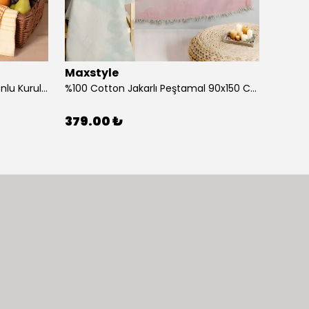
Maxstyle
Maxs
%100 Cotton 40x60 Cm Ponponlu Kurulama Bezi Tekli
%100 Cotton Jakarlı Peştamal 90x150 Cm Deniz Yıldızı Mint
379.00 ₺
379.