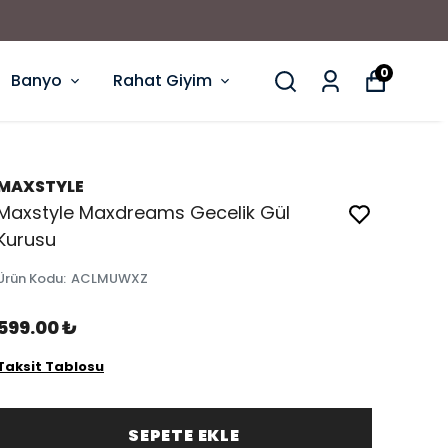
0
Banyo
Rahat Giyim
MAXSTYLE
Maxstyle Maxdreams Gecelik Gül
Kurusu
Ürün Kodu
:
ACLMUWXZ
599.00 ₺
Taksit Tablosu
SEPETE EKLE