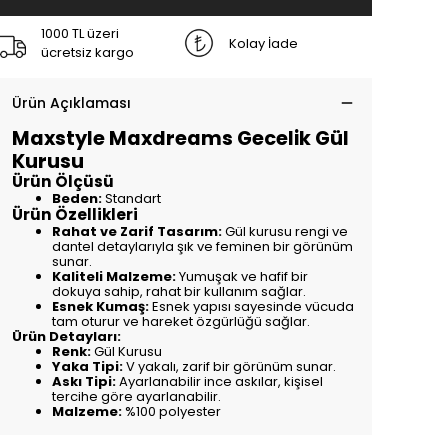
1000 TL üzeri
Kolay İade
ücretsiz kargo
Ürün Açıklaması
Maxstyle Maxdreams Gecelik Gül
Kurusu
Ürün Ölçüsü
Beden:
Standart
Ürün Özellikleri
Rahat ve Zarif Tasarım:
Gül kurusu rengi ve
dantel detaylarıyla şık ve feminen bir görünüm
sunar.
Kaliteli Malzeme:
Yumuşak ve hafif bir
dokuya sahip, rahat bir kullanım sağlar.
Esnek Kumaş:
Esnek yapısı sayesinde vücuda
tam oturur ve hareket özgürlüğü sağlar.
Ürün Detayları:
Renk:
Gül Kurusu
Yaka Tipi:
V yakalı, zarif bir görünüm sunar.
Askı Tipi:
Ayarlanabilir ince askılar, kişisel
tercihe göre ayarlanabilir.
Malzeme:
%100 polyester