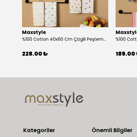
Maxstyle
Maxstyl
Ahşap Çocuk Aktivite Masa Sandalye Takımı Kuzu
%100 Cotton 40x60 Cm Çizgili Peştemal Kurulama Bezi 2 Li Set
228.00 ₺
189.00
Kategoriler
Önemli Bilgiler