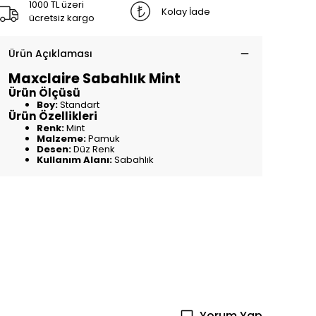
1000 TL üzeri
Kolay İade
ücretsiz kargo
Ürün Açıklaması
Maxclaire Sabahlık Mint
Ürün Ölçüsü
Boy:
Standart
Ürün Özellikleri
Renk:
Mint
Malzeme:
Pamuk
Desen:
Düz Renk
Kullanım Alanı:
Sabahlık
Yorum Yap