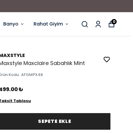
0
Banyo
Rahat Giyim
MAXSTYLE
Maxstyle Maxclaire Sabahlık Mint
Ürün Kodu
:
AFGMPX48
499.00 ₺
Taksit Tablosu
SEPETE EKLE