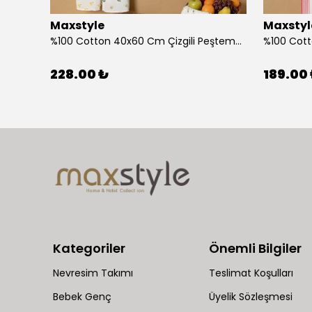
Maxstyle
Maxstyl
Ahşap Çocuk Aktivite Masa Sandalye Takımı Kuzu
%100 Cotton 40x60 Cm Çizgili Peştemal Kurulama Bezi 2 Li Set
228.00 ₺
189.00
Kategoriler
Önemli Bilgiler
Nevresim Takımı
Teslimat Koşulları
Bebek Genç
Üyelik Sözleşmesi