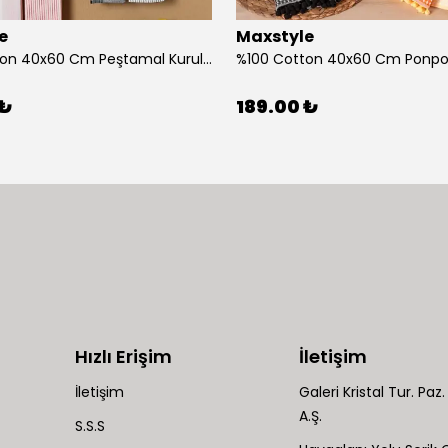
e
Maxstyle
%100 Cotton 40x60 Cm Peştamal Kurulama Bezi 4 Lü Set
 ₺
189.00 ₺
Hızlı Erişim
İletişim
İletişim
Galeri Kristal Tur. Paz. 
A.Ş.
S.S.S