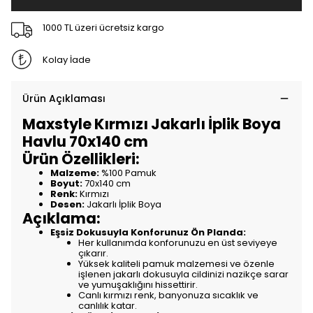
1000 TL üzeri ücretsiz kargo
Kolay İade
Ürün Açıklaması
Maxstyle Kırmızı Jakarlı İplik Boya
Havlu 70x140 cm
Ürün Özellikleri:
Malzeme:
%100 Pamuk
Boyut:
70x140 cm
Renk:
Kırmızı
Desen:
Jakarlı İplik Boya
Açıklama:
Eşsiz Dokusuyla Konforunuz Ön Planda:
Her kullanımda konforunuzu en üst seviyeye
çıkarır.
Yüksek kaliteli pamuk malzemesi ve özenle
işlenen jakarlı dokusuyla cildinizi nazikçe sarar
ve yumuşaklığını hissettirir.
Canlı kırmızı renk, banyonuza sıcaklık ve
canlılık katar.