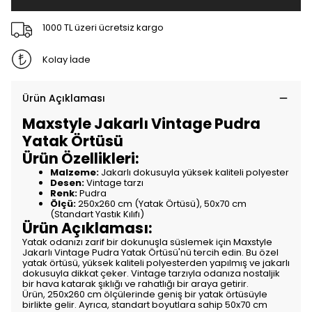
1000 TL üzeri ücretsiz kargo
Kolay İade
Ürün Açıklaması
Maxstyle Jakarlı Vintage Pudra
Yatak Örtüsü
Ürün Özellikleri:
Malzeme:
Jakarlı dokusuyla yüksek kaliteli polyester
Desen:
Vintage tarzı
Renk:
Pudra
Ölçü:
250x260 cm (Yatak Örtüsü), 50x70 cm
(Standart Yastık Kılıfı)
Ürün Açıklaması:
Yatak odanızı zarif bir dokunuşla süslemek için Maxstyle
Jakarlı Vintage Pudra Yatak Örtüsü'nü tercih edin. Bu özel
yatak örtüsü, yüksek kaliteli polyesterden yapılmış ve jakarlı
dokusuyla dikkat çeker. Vintage tarzıyla odanıza nostaljik
bir hava katarak şıklığı ve rahatlığı bir araya getirir.
Ürün, 250x260 cm ölçülerinde geniş bir yatak örtüsüyle
birlikte gelir. Ayrıca, standart boyutlara sahip 50x70 cm