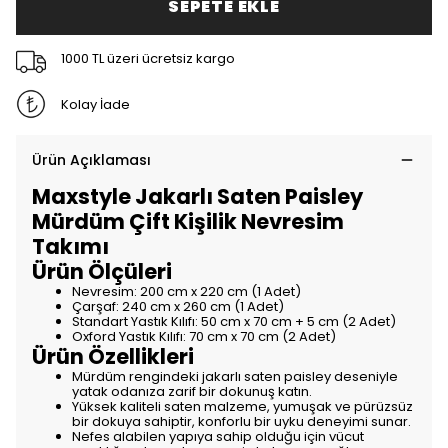
SEPETE EKLE
1000 TL üzeri ücretsiz kargo
Kolay İade
Ürün Açıklaması
Maxstyle Jakarlı Saten Paisley
Mürdüm Çift Kişilik Nevresim
Takımı
Ürün Ölçüleri
Nevresim: 200 cm x 220 cm (1 Adet)
Çarşaf: 240 cm x 260 cm (1 Adet)
Standart Yastık Kılıfı: 50 cm x 70 cm + 5 cm (2 Adet)
Oxford Yastık Kılıfı: 70 cm x 70 cm (2 Adet)
Ürün Özellikleri
Mürdüm rengindeki jakarlı saten paisley deseniyle
yatak odanıza zarif bir dokunuş katın.
Yüksek kaliteli saten malzeme, yumuşak ve pürüzsüz
bir dokuya sahiptir, konforlu bir uyku deneyimi sunar.
Nefes alabilen yapıya sahip olduğu için vücut