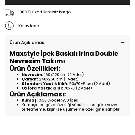
1000 TL üzeri ücretsiz kargo
Kolay İade
Ürün Açıklaması
Maxstyle İpek Baskılı Irina Double
Nevresim Takımı
Ürün Özellikleri:
Nevresim:
160x220 cm (2 Adet)
Çarşaf:
240x260 cm (1 Adet)
Standart Yastık Kılıfı:
50x70+5 cm (2 Adet)
Oxford Yastık Kılıfı:
70x70 (2 Adet)
Ürün Açıklaması:
Kumaş:
%50 Lyocel %50 İpek
Kumaşın en güzel özelliği vücut ısısına göre yazın
terletmeme, kışın ise üşütmeme özelliğine sahiptir.