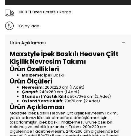
1000 TL üzeri ücretsiz kargo
Kolay İade
Ürün Açıklaması
Maxstyle İpek Baskılı Heaven Çift
Kişilik Nevresim Takımı
Ürün Özellikleri
Malzeme:
İpek Baskılı
Ürün Ölçüleri
Nevresim:
200x220 cm (1 Adet)
Çarşaf:
240x260 cm (1 Adet)
Standart Yastık Kılıfı:
50x70+5 cm (2 Adet)
Oxford Yastık Kılıfı:
70x70 cm (2 Adet)
Ürün Açıklaması
Maxstyle İpek Baskılı Heaven Çift Kişilik Nevresim Takımı,
yatak odanızı lüks bir atmosfere dönüştürmek için
tasarlanmıştır. İpek baskılı malzemesi, ürüne özel bir
dokunuş ve estetik kazandırır. Takım, 200x220 cm
ölçülerinde 1 adet nevresim, 240x260 cm ölçülerinde bir
çarşaf, 2 adet 50x70+5 cm standart yastık kılıfı ve 2 adet