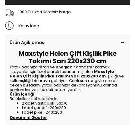
1000 TL üzeri ücretsiz kargo
Kolay İade
Ürün Açıklaması
Maxstyle Helen Çift Kişilik Pike
Takımı Sarı 220x230 cm
Yatak odanıza ferah ve enerjik bir atmosfer katmak
isteyenler için özel olarak tasarlanmış olan
Maxstyle
Helen Çift Kişilik Pike Takımı Sarı 220x230 cm
, şıklığı ve
kullanışlılığı bir araya getiriyor. Canlı sarı rengiyle dikkat
çeken bu takım, yatak odanızın dekorasyonunu anında
canlandırır ve sıcak bir ortam yaratır.
Ürün İçeriği
Bu eksiksiz set içerisinde:
2 adet yastık kılıfı-50x70
1 adet çarşaf -200x230
1 adet pike -240x260
Devamını Göster