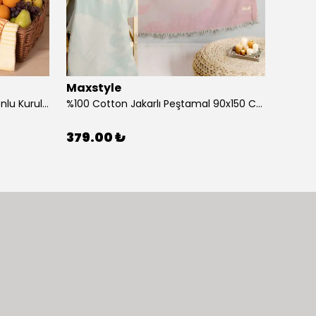
Maxstyle
Maxs
%100 Cotton 40x60 Cm Ponponlu Kurulama Bezi Tekli
%100 Cotton Jakarlı Peştamal 90x150 Cm Deniz Yıldızı Mint
379.00 ₺
379.