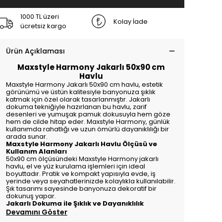
1000 TL üzeri
Kolay İade
ücretsiz kargo
Ürün Açıklaması
Maxstyle Harmony Jakarlı 50x90 cm
Havlu
Maxstyle Harmony Jakarlı 50x90 cm havlu, estetik
görünümü ve üstün kalitesiyle banyonuza şıklık
katmak için özel olarak tasarlanmıştır. Jakarlı
dokuma tekniğiyle hazırlanan bu havlu, zarif
desenleri ve yumuşak pamuk dokusuyla hem göze
hem de cilde hitap eder. Maxstyle Harmony, günlük
kullanımda rahatlığı ve uzun ömürlü dayanıklılığı bir
arada sunar.
Maxstyle Harmony Jakarlı Havlu Ölçüsü ve
Kullanım Alanları
50x90 cm ölçüsündeki Maxstyle Harmony jakarlı
havlu, el ve yüz kurulama işlemleri için ideal
boyuttadır. Pratik ve kompakt yapısıyla evde, iş
yerinde veya seyahatlerinizde kolaylıkla kullanılabilir.
Şık tasarımı sayesinde banyonuza dekoratif bir
dokunuş yapar.
Jakarlı Dokuma ile Şıklık ve Dayanıklılık
Devamını Göster