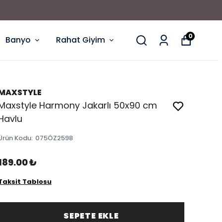
0
Banyo
Rahat Giyim
MAXSTYLE
Maxstyle Harmony Jakarlı 50x90 cm
Havlu
Ürün Kodu
:
075ÖZ2598
189.00 ₺
Taksit Tablosu
SEPETE EKLE