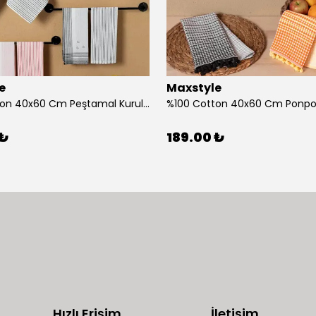
e
Maxstyle
%100 Cotton 40x60 Cm Peştamal Kurulama Bezi 4 Lü Set
 ₺
189.00 ₺
Hızlı Erişim
İletişim