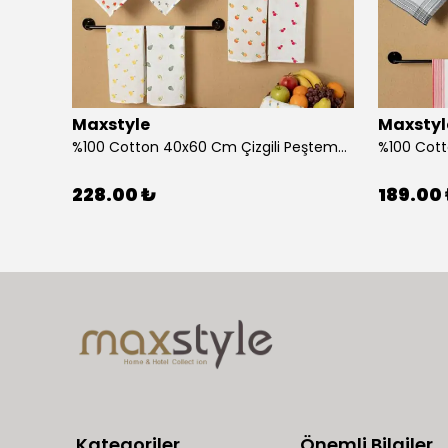
Maxstyle
Maxstyl
Ahşap Çocuk Aktivite Masa Sandalye Takımı Kuzu
%100 Cotton 40x60 Cm Çizgili Peştemal Kurulama Bezi 2 Li Set
228.00 ₺
189.00
Kategoriler
Önemli Bilgiler