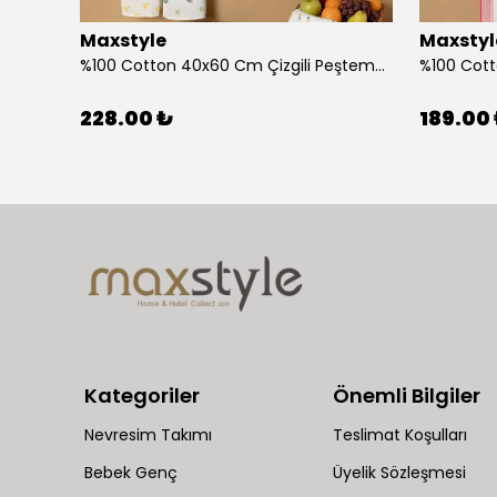
Maxstyle
Maxstyl
Ahşap Çocuk Aktivite Masa Sandalye Takımı Kuzu
%100 Cotton 40x60 Cm Çizgili Peştemal Kurulama Bezi 2 Li Set
228.00 ₺
189.00
Kategoriler
Önemli Bilgiler
Nevresim Takımı
Teslimat Koşulları
Bebek Genç
Üyelik Sözleşmesi