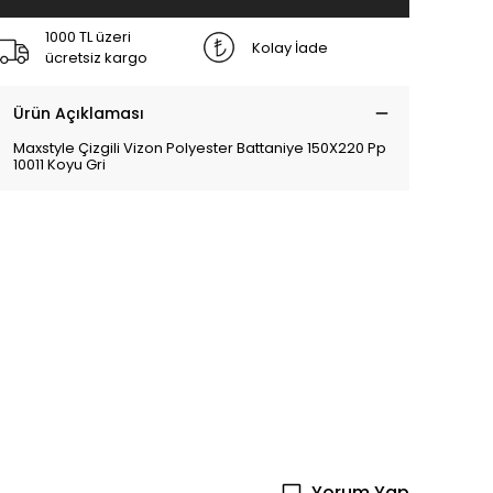
1000 TL üzeri
Kolay İade
ücretsiz kargo
Ürün Açıklaması
Maxstyle Çizgili Vizon Polyester Battaniye 150X220 Pp
10011 Koyu Gri
Yorum Yap