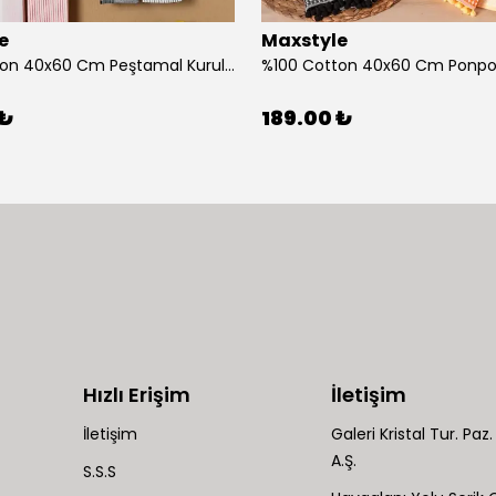
e
Maxstyle
%100 Cotton 40x60 Cm Peştamal Kurulama Bezi 4 Lü Set
 ₺
189.00 ₺
Hızlı Erişim
İletişim
İletişim
Galeri Kristal Tur. Paz. 
A.Ş.
S.S.S