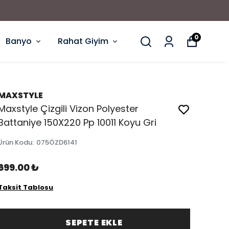
0
Banyo
Rahat Giyim
MAXSTYLE
Maxstyle Çizgili Vizon Polyester
Battaniye 150X220 Pp 10011 Koyu Gri
Ürün Kodu
:
075ÖZD6141
699.00 ₺
Taksit Tablosu
SEPETE EKLE