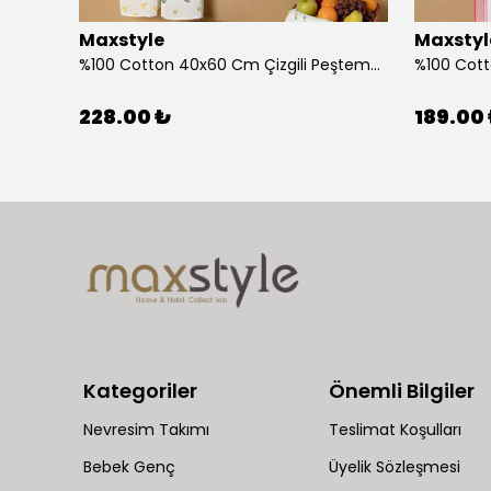
Maxstyle
Maxstyl
Ahşap Çocuk Aktivite Masa Sandalye Takımı Kuzu
%100 Cotton 40x60 Cm Çizgili Peştemal Kurulama Bezi 2 Li Set
228.00 ₺
189.00
Kategoriler
Önemli Bilgiler
Nevresim Takımı
Teslimat Koşulları
Bebek Genç
Üyelik Sözleşmesi