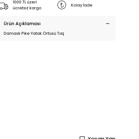
1000 TL üzeri
Kolay İade
ücretsiz kargo
Ürün Açıklaması
Damask Pike Yatak Örtüsü Taş
Yorum Yap