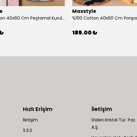
e
Maxstyle
%100 Cotton 40x60 Cm Peştamal Kurulama Bezi 4 Lü Set
 ₺
189.00 ₺
Hızlı Erişim
İletişim
İletişim
Galeri Kristal Tur. Paz. 
A.Ş.
S.S.S