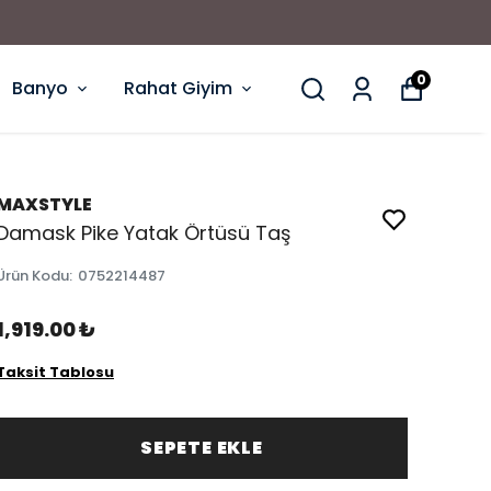
0
Banyo
Rahat Giyim
MAXSTYLE
Damask Pike Yatak Örtüsü Taş
Ürün Kodu
:
0752214487
1,919.00 ₺
Taksit Tablosu
SEPETE EKLE