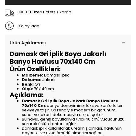
1000 TL üzeri ücretsiz kargo
Kolay İade
Ürün Açıklaması
Damask Gri İplik Boya Jakarlı
Banyo Havlusu 70x140 Cm
Ürün Özellikleri:
Malzeme:
Damask İplik
Dokuma:
Jakarlı
Renk:
Gri
Ölçü:
70x140 cm
Açıklama:
Damask Gri İplik Boya Jakarlı Banyo Havlusu
70x140 Cm
, banyo deneyiminizi lüks ve konforlu bir
seviyeye taşır. Gri rengiyle modern bir görünüm
sunar ve jakarlı dokumasıyla dikkat çeker.
Bu havlu, geniş boyutlarıyla (70x140 cm) vücudunuzu
sararak üstün konfor sağlar.
Damask iplik kullanılarak üretilmiş olması, havlunun
dayanıklı ve uzun ömürlü olmasını sağlar.