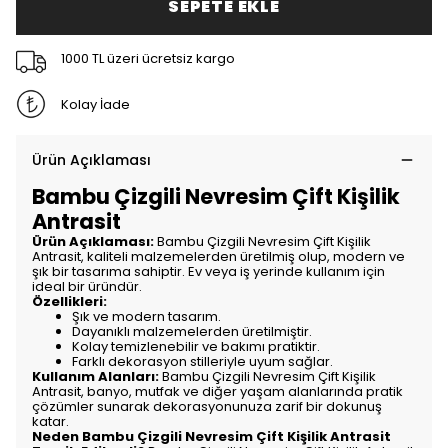
SEPETE EKLE
1000 TL üzeri ücretsiz kargo
Kolay İade
Ürün Açıklaması
Bambu Çizgili Nevresim Çift Kişilik
Antrasit
Ürün Açıklaması:
Bambu Çizgili Nevresim Çift Kişilik
Antrasit, kaliteli malzemelerden üretilmiş olup, modern ve
şık bir tasarıma sahiptir. Ev veya iş yerinde kullanım için
ideal bir üründür.
Özellikleri:
Şık ve modern tasarım.
Dayanıklı malzemelerden üretilmiştir.
Kolay temizlenebilir ve bakımı pratiktir.
Farklı dekorasyon stilleriyle uyum sağlar.
Kullanım Alanları:
Bambu Çizgili Nevresim Çift Kişilik
Antrasit, banyo, mutfak ve diğer yaşam alanlarında pratik
çözümler sunarak dekorasyonunuza zarif bir dokunuş
katar.
Neden Bambu Çizgili Nevresim Çift Kişilik Antrasit