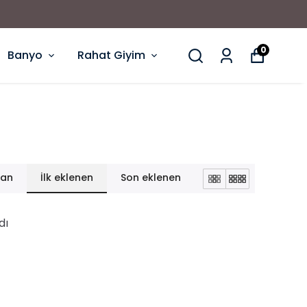
 Siparişlerde Ücretsiz Kargo
0
Banyo
Rahat Giyim
lan
İlk eklenen
Son eklenen
dı